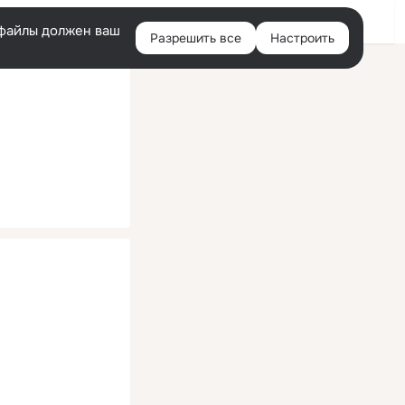
Помощь
Войти
й
e-файлы должен ваш
Разрешить все
Настроить
Правая
колонка