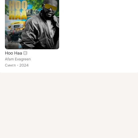
Hoo Haa
Afam Evagreen
Сингл
2024