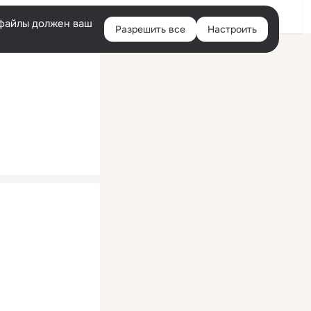
Помощь
Войти
й
e-файлы должен ваш
Разрешить все
Настроить
Правая
колонка