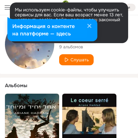
Войти
Мы используем cookie-файлы, чтобы улучшить
сервисы для вас. Если ваш возраст менее 13 лет,
настроить cookie-файлы должен ваш законный
представитель.
Больше информации
Исполнитель
Информация о контенте
Разрешить все
Настроить
на платформе — здесь
Ariane Haddad
9 альбомов
Слушать
Альбомы