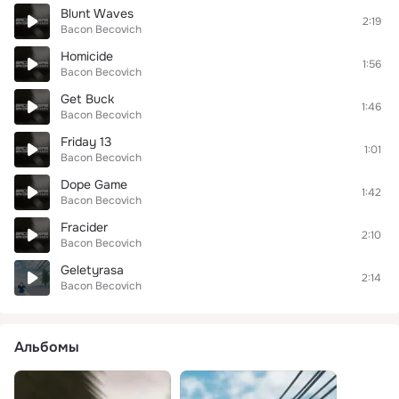
Blunt Waves
2:19
Bacon Becovich
Homicide
1:56
Bacon Becovich
Get Buck
1:46
Bacon Becovich
Friday 13
1:01
Bacon Becovich
Dope Game
1:42
Bacon Becovich
Fracider
2:10
Bacon Becovich
Geletyrasa
2:14
Bacon Becovich
Альбомы