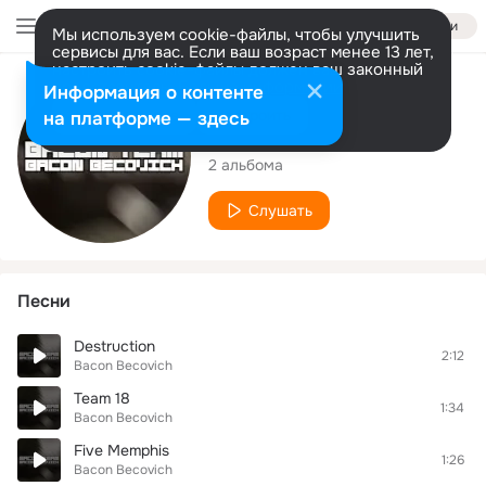
Войти
Мы используем cookie-файлы, чтобы улучшить
сервисы для вас. Если ваш возраст менее 13 лет,
настроить cookie-файлы должен ваш законный
представитель.
Больше информации
Исполнитель
Информация о контенте
Разрешить все
Настроить
на платформе — здесь
Bacon Becovich
2 альбома
Слушать
Песни
Destruction
2:12
Bacon Becovich
Team 18
1:34
Bacon Becovich
Five Memphis
1:26
Bacon Becovich