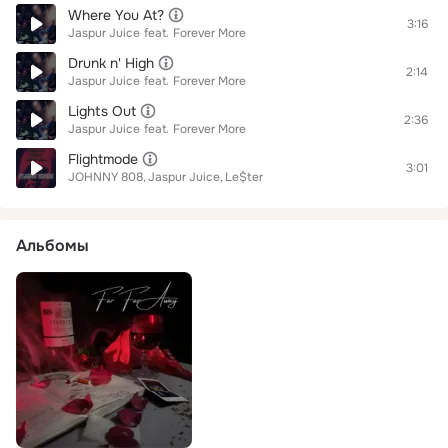
Where You At?
3:16
Jaspur Juice
feat.
Forever More
Drunk n' High
2:14
Jaspur Juice
feat.
Forever More
Lights Out
2:36
Jaspur Juice
feat.
Forever More
Flightmode
3:01
JOHNNY 808
Jaspur Juice
Le$ter
Альбомы