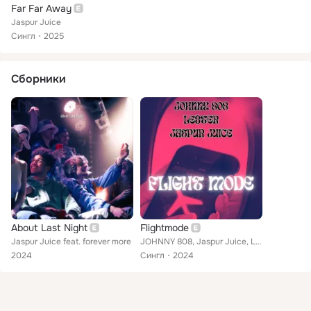
Far Far Away
Jaspur Juice
Сингл
2025
Сборники
About Last Night
Flightmode
Jaspur Juice feat. forever more
JOHNNY 808, Jaspur Juice, Le$ter
2024
Сингл
2024