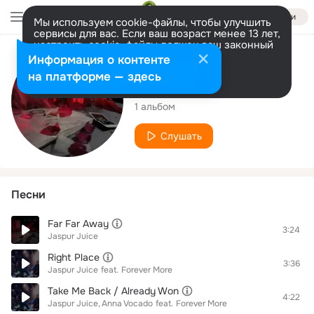
Войти
Мы используем cookie-файлы, чтобы улучшить
сервисы для вас. Если ваш возраст менее 13 лет,
настроить cookie-файлы должен ваш законный
представитель.
Больше информации
Исполнитель
Информация о контенте
Разрешить все
Настроить
на платформе — здесь
Jaspur Juice
1 альбом
Слушать
Песни
Far Far Away
3:24
Jaspur Juice
Right Place
3:36
Jaspur Juice
feat.
Forever More
Take Me Back / Already Won
4:22
Jaspur Juice
Anna Vocado
feat.
Forever More