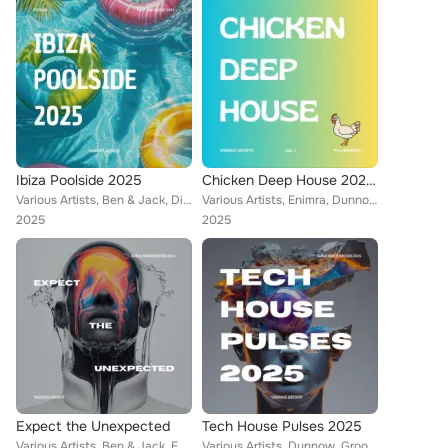
Ibiza Poolside 2025
Chicken Deep House 2025, Vol. 1
Various Artists, Ben & Jack, Discloser, Dunnow, Nyamaflo, Alex Pulse, Varelex, Stardisco, Alex Rules, Ciava
Various Artists, Enimra, Dunnow, Monoki, Copit, Nexora, Ailuc, AC
2025
2025
Expect the Unexpected
Tech House Pulses 2025
Various Artists, Ben & Jack, Enimra, Dunnow, Alex Rules, Ailuc
Various Artists, Dunnow, Groove Machine, Hu Man, Alex Pulse, Monoki, Phasma, Vali & Rac, Ailuc, Calavera