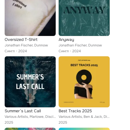
Oversized T-Shirt
Anyway
Jonathan Fischer, Dunnow
Jonathan Fischer, Dunnow
Сингл
2024
Сингл
2024
Summer’s Last Call
Best Tracks 2025
Various Artists, Marlowe, Discloser, AVA & ELLA, Dunnow, Daubic, Alex Pulse, Stardisco, Alex Rules, Ciava
Various Artists, Ben & Jack, Discloser, Dunnow, Daubic, Seumas Norv, Stardisco, Jacquard, Alex Rules, Ava & Ella, Ciava
2025
2025