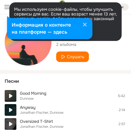
Войти
Мы используем cookie-файлы, чтобы улучшить
сервисы для вас. Если ваш возраст менее 13 лет,
настроить cookie-файлы должен ваш законный
представитель.
Больше информации
Исполнитель
Информация о контенте
Разрешить все
Настроить
на платформе — здесь
Dunnow
2 альбома
Слушать
Песни
Good Morning
5:42
Dunnow
Anyway
2:14
Jonathan Fischer
Dunnow
Oversized T-Shirt
2:57
Jonathan Fischer
Dunnow