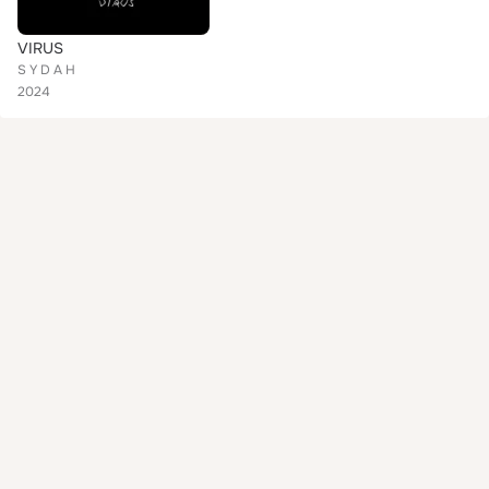
VIRUS
S Y D A H
2024