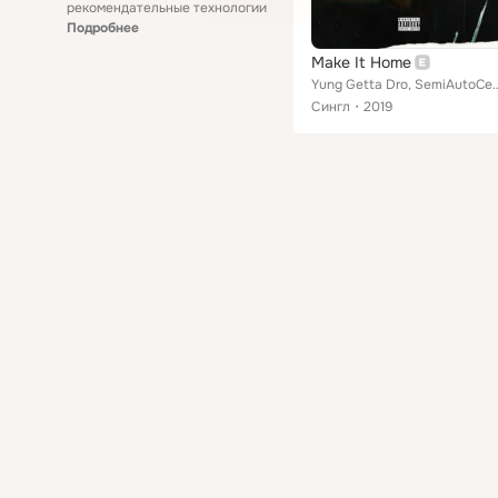
рекомендательные технологии
Подробнее
Make It Home
Yung Getta Dro, SemiAutoCec
Сингл
2019