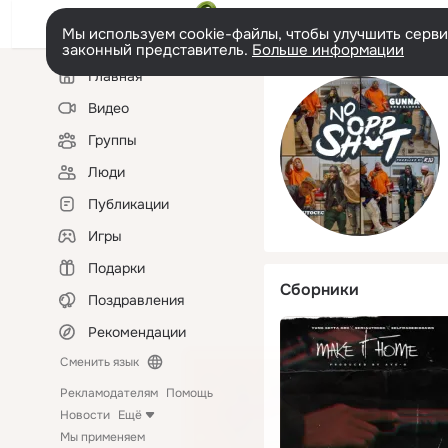
Мы используем cookie-файлы, чтобы улучшить сервис
законный представитель.
Больше информации
Левая
Главная
колонка
Видео
Группы
Люди
Публикации
Игры
Подарки
Сборники
Поздравления
Рекомендации
Сменить язык
Рекламодателям
Помощь
Новости
Ещё
Мы применяем