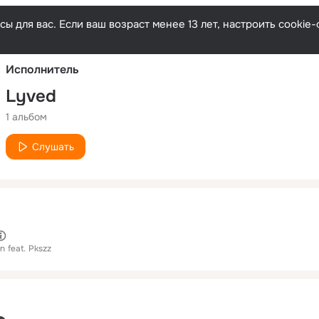
Русски
ы для вас. Если ваш возраст менее 13 лет, настроить cooki
Исполнитель
Lyved
1 альбом
Слушать
in
feat.
Pkszz