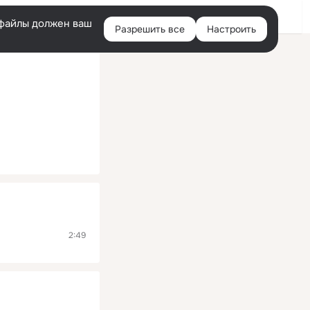
Помощь
Войти
й
e-файлы должен ваш
Разрешить все
Настроить
Правая
колонка
2:49