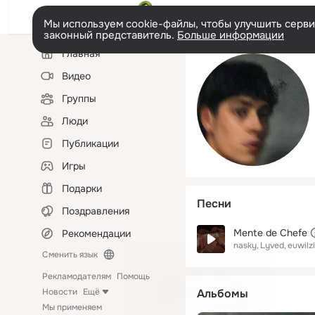
Мы используем cookie-файлы, чтобы улучшить сервис
законный представитель.
Больше информации
Левая
Главная
колонка
Видео
Группы
Люди
Публикации
Игры
Подарки
Песни
Поздравления
Mente de Chefe
Рекомендации
nasky
Lyved
euwilz
Сменить язык
Рекламодателям
Помощь
Новости
Ещё
Альбомы
Мы применяем