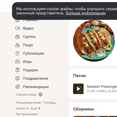
Мы используем cookie-файлы, чтобы улучшить сервис
законный представитель.
Больше информации
Левая
Главная
колонка
Видео
Группы
Люди
Публикации
Игры
Подарки
Песни
Поздравления
Session Freestyle
Рекомендации
ITUMI
KAMEO ALAP
Сменить язык
Рекламодателям
Помощь
Новости
Ещё
Сборники
Мы применяем