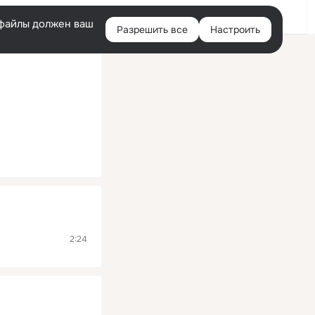
Помощь
Войти
й
e-файлы должен ваш
Разрешить все
Настроить
Правая
колонка
2:24