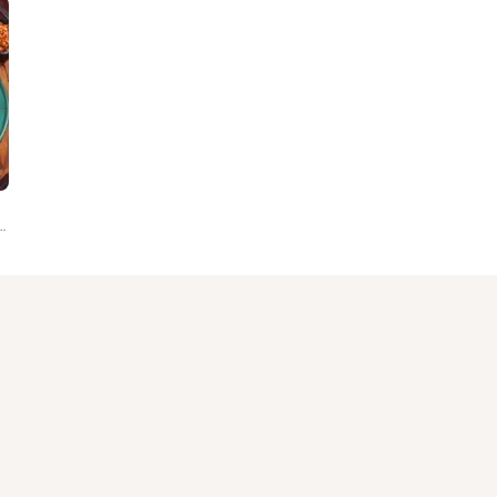
 ALAPROD, Guig'z, TI2S