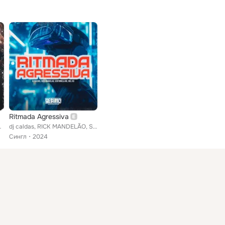
Ritmada Agressiva
NTINNELA MC
dj caldas, RICK MANDELÃO, SENTINNELA MC feat. BIEL R3
Сингл
2024