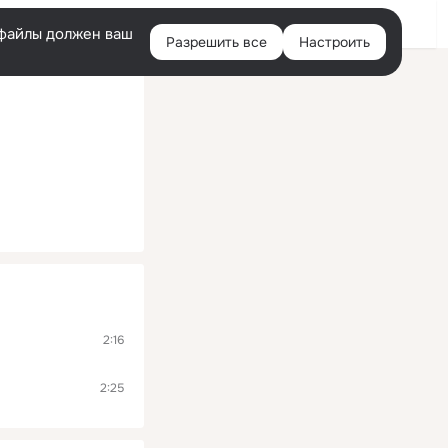
Помощь
Войти
й
e-файлы должен ваш
Разрешить все
Настроить
Правая
колонка
2:16
2:25