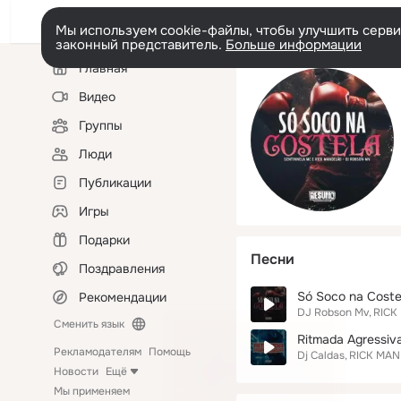
Мы используем cookie-файлы, чтобы улучшить сервис
законный представитель.
Больше информации
Левая
Главная
колонка
Видео
Группы
Люди
Публикации
Игры
Подарки
Песни
Поздравления
Só Soco na Coste
Рекомендации
DJ Robson Mv
RICK
Сменить язык
Ritmada Agressiv
Рекламодателям
Помощь
Dj Caldas
RICK MA
Новости
Ещё
Мы применяем