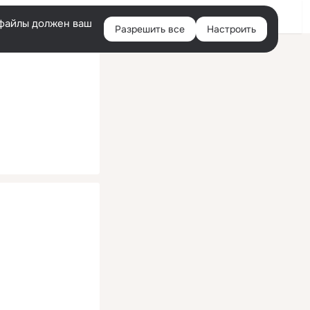
Помощь
Войти
й
e-файлы должен ваш
Разрешить все
Настроить
Правая
колонка