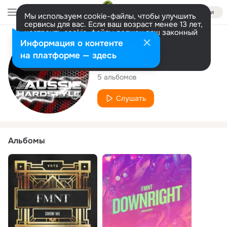
Войти
Мы используем cookie-файлы, чтобы улучшить
сервисы для вас. Если ваш возраст менее 13 лет,
настроить cookie-файлы должен ваш законный
представитель.
Больше информации
Исполнитель
Информация о контенте
Разрешить все
Настроить
на платформе — здесь
FMNT
5 альбомов
Слушать
Альбомы