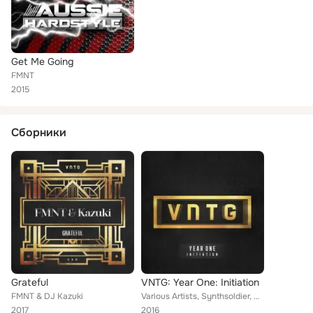
Get Me Going
FMNT
2015
Сборники
Grateful
VNTG: Year One: Initiation
FMNT & DJ Kazuki
Various Artists, Synthsoldier, Blacklite, Zario, Arzadous, Atlas, BLN, Deni & Chaser, The Un4given, Sound Interference, FMNT, Sy...
2017
2016