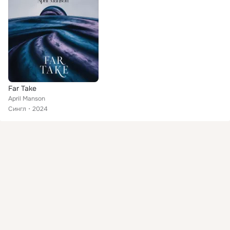
Far Take
April Manson
Сингл
2024