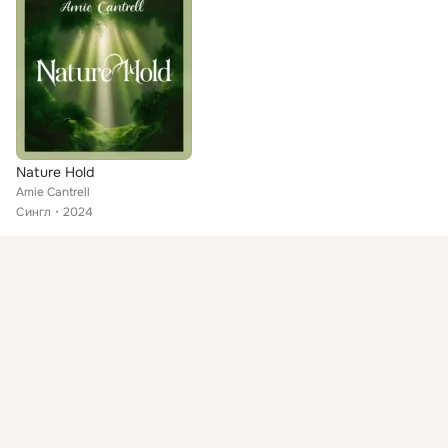
Nature Hold
Amie Cantrell
Сингл
2024