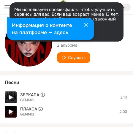
Войти
Мы используем cookie-файлы, чтобы улучшить
сервисы для вас. Если ваш возраст менее 13 лет,
настроить cookie-файлы должен ваш законный
представитель.
Больше информации
Исполнитель
Информация о контенте
Разрешить все
Настроить
на платформе — здесь
GEMMIS
2 альбома
Слушать
Песни
ЗЕРКАЛА
2:14
GEMMIS
ПЛАКСА
2:03
GEMMIS