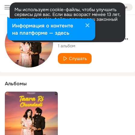
Войти
Мы используем cookie-файлы, чтобы улучшить
сервисы для вас. Если ваш возраст менее 13 лет,
настроить cookie-файлы должен ваш законный
представитель.
Больше информации
Исполнитель
Информация о контенте
Разрешить все
Настроить
на платформе — здесь
Hirendra Kumar Bhatt
1 альбом
Слушать
Альбомы