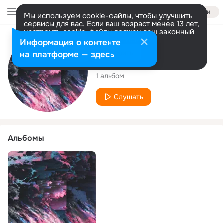
Войти
Мы используем cookie-файлы, чтобы улучшить
сервисы для вас. Если ваш возраст менее 13 лет,
настроить cookie-файлы должен ваш законный
представитель.
Больше информации
Исполнитель
Информация о контенте
Разрешить все
Настроить
на платформе — здесь
Northern Goner
1 альбом
Слушать
Альбомы