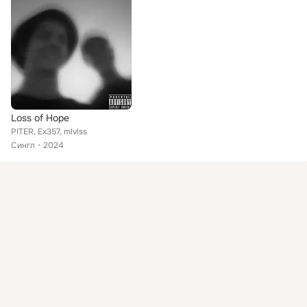
Loss of Hope
PITER, Ex357, mlvlss
Сингл
2024