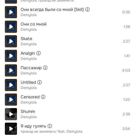
Demylola
проезд не занимать!
Они всегда были со мной (Skit)
0:35
Demylola
Они со мной
1:58
Demylola
Skate
2:27
Demylola
Analgin
1:41
Demylola
Пассажир
4:03
Demylola
Untitled
2:27
Demylola
Censored
1:20
Demylola
Shumm
2:39
Demylola
Я иду гулять
3:54
проезд не занимать!
feat.
Demylola