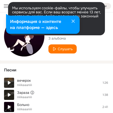
Войти
Мы используем cookie-файлы, чтобы улучшить
сервисы для вас. Если ваш возраст менее 13 лет,
настроить cookie-файлы должен ваш законный
представитель.
Больше информации
Исполнитель
Информация о контенте
Разрешить все
Настроить
на платформе — здесь
niiikaaaniii
3 альбома
Слушать
Песни
вечерок
1:26
niiikaaaniii
Зараза
1:38
niiikaaaniii
Больно
2:41
niiikaaaniii