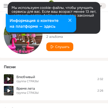
Войти
Мы используем cookie-файлы, чтобы улучшить
сервисы для вас. Если ваш возраст менее 13 лет,
настроить cookie-файлы должен ваш законный
представитель.
Больше информации
Исполнитель
Информация о контенте
Разрешить все
Настроить
на платформе — здесь
группа СТРАЗЫ
2 альбома
Слушать
Песни
Влюбчивый
2:32
группа СТРАЗЫ
Время лета
2:26
группа СТРАЗЫ