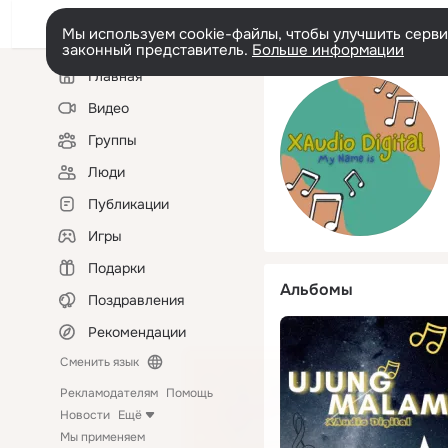
Мы используем cookie-файлы, чтобы улучшить сервис
законный представитель.
Больше информации
Левая
Главная
колонка
Видео
Группы
Люди
Публикации
Игры
Подарки
Альбомы
Поздравления
Рекомендации
Сменить язык
Рекламодателям
Помощь
Новости
Ещё
Мы применяем