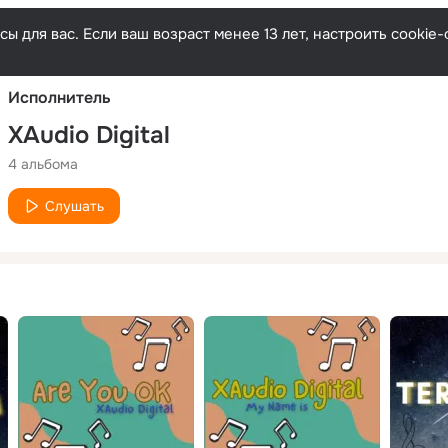
Русски
ы для вас. Если ваш возраст менее 13 лет, настроить cooki
Исполнитель
XAudio Digital
4 альбома
Слушать