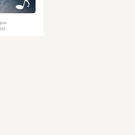
ital
023