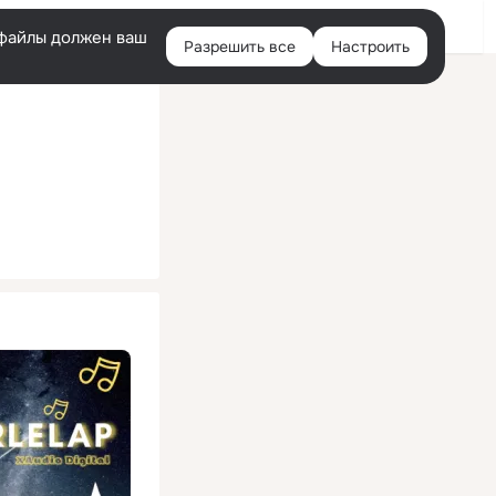
Помощь
Войти
й
e-файлы должен ваш
Разрешить все
Настроить
Правая
колонка