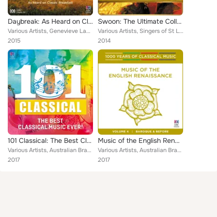
Daybreak: As Heard on Classic Breakfast
Swoon: The Ultimate Collection – Selected Highlights
Various Artists, Genevieve Lacey, Singers of St Laurence, Leslie Howard, Orchestra of the Antipodes, Australian Brandenburg Orch...
Various Artists, Singers of St Laurence, Christopher Field, Geoffrey Simon, Sally Maer, Melbourne Symphony Orchestra Chorus, Ope...
2015
2014
101 Classical: The Best Classical Music Ever!
Music of the English Renaissance
Various Artists, Australian Brandenburg Orchestra, Erin Helyard, Matthias Bamert, Sally Maer, Bernard Heinze, Daniel Yeadon, Mic...
Various Artists, Australian Brandenburg Orchestra, Latitude 37, Neil McEwan, Rosemary Hodgson, Tommie Andersson, Marshall McGuir...
2017
2017