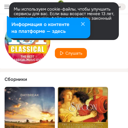
Войти
Мы используем cookie-файлы, чтобы улучшить
сервисы для вас. Если ваш возраст менее 13 лет,
настроить cookie-файлы должен ваш законный
представитель.
Больше информации
Информация о контенте
Исполнитель
Разрешить все
Настроить
на платформе — здесь
Neil McEwan
Слушать
Сборники