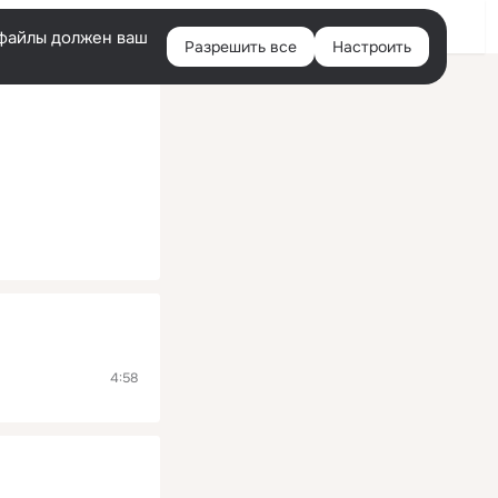
Помощь
Войти
й
e-файлы должен ваш
Разрешить все
Настроить
Правая
колонка
4:58