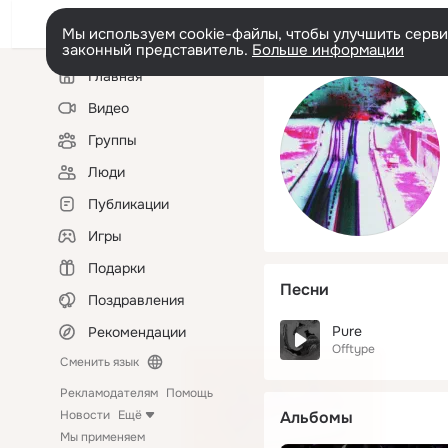
Мы используем cookie-файлы, чтобы улучшить сервис
законный представитель.
Больше информации
Левая
Главная
колонка
Видео
Группы
Люди
Публикации
Игры
Подарки
Песни
Поздравления
Pure
Рекомендации
Offtype
Сменить язык
Рекламодателям
Помощь
Новости
Ещё
Альбомы
Мы применяем