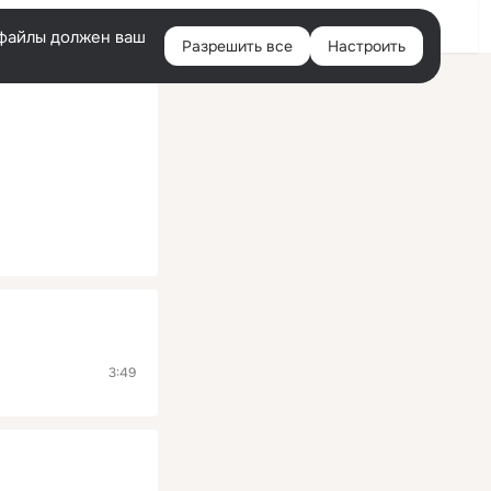
Помощь
Войти
й
e-файлы должен ваш
Разрешить все
Настроить
Правая
колонка
3:49