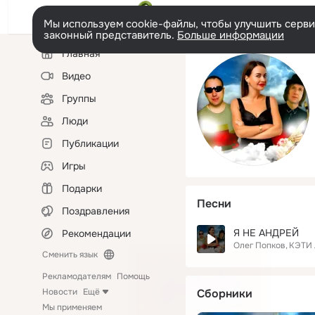
Мы используем cookie-файлы, чтобы улучшить сервис
законный представитель.
Больше информации
Левая
Главная
колонка
Видео
Группы
Люди
Публикации
Игры
Подарки
Песни
Поздравления
Я НЕ АНДРЕЙ
Рекомендации
Олег Попков
КЭТИ
Сменить язык
Рекламодателям
Помощь
Новости
Ещё
Сборники
Мы применяем