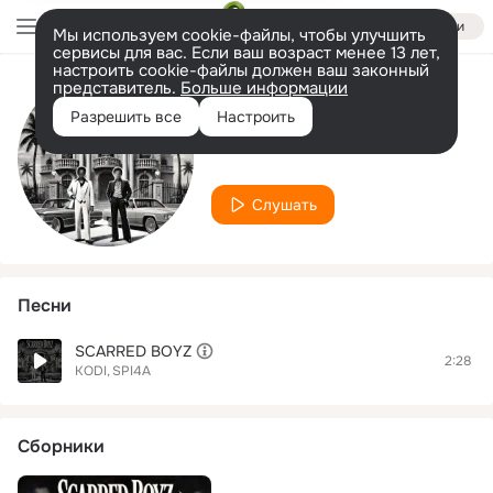
Войти
Мы используем cookie-файлы, чтобы улучшить
сервисы для вас. Если ваш возраст менее 13 лет,
настроить cookie-файлы должен ваш законный
представитель.
Больше информации
Исполнитель
Разрешить все
Настроить
SPI4A
Слушать
Песни
SCARRED BOYZ
2:28
KODI
SPI4A
Сборники