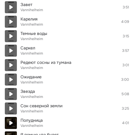
Завет
3:51
Vannihelheim
Карелия
4:09
Vannihelheim
Темные воды
3:15
Vannihelheim
Саркел
3:57
Vannihelheim
Редеют сосны из тумана
3:01
Vannihelheim
Ожидание
3:00
Vannihelheim
Звезда
5:08
Vannihelheim
Сон северной земли
3:25
Vannihelheim
Полудница
4:01
Vannihelheim
Я помню что будет