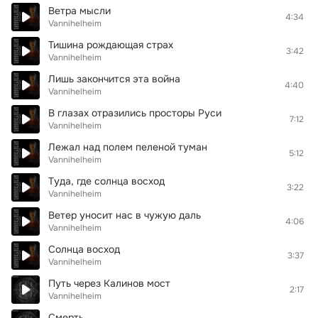
Ветра мысли
4:34
Vannihelheim
Тишина рождающая страх
3:42
Vannihelheim
Лишь закончится эта война
4:40
Vannihelheim
В глазах отразились просторы Руси
7:12
Vannihelheim
Лежал над полем пеленой туман
5:12
Vannihelheim
Туда, где солнца восход
3:22
Vannihelheim
Ветер уносит нас в чужую даль
4:06
Vannihelheim
Солнца восход
3:37
Vannihelheim
Путь через Калинов мост
2:17
Vannihelheim
Смерть