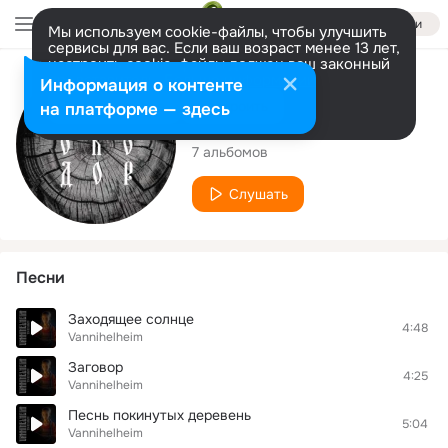
Войти
Мы используем cookie-файлы, чтобы улучшить
сервисы для вас. Если ваш возраст менее 13 лет,
настроить cookie-файлы должен ваш законный
представитель.
Больше информации
Исполнитель
Информация о контенте
Разрешить все
Настроить
на платформе — здесь
Vannihelheim
7 альбомов
Слушать
Песни
Заходящее солнце
4:48
Vannihelheim
Заговор
4:25
Vannihelheim
Песнь покинутых деревень
5:04
Vannihelheim