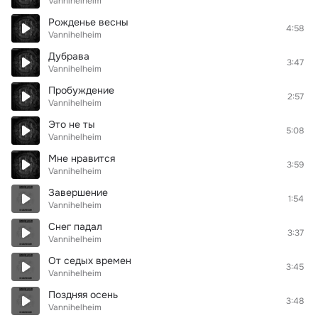
Vannihelheim
Рожденье весны
4:58
Vannihelheim
Дубрава
3:47
Vannihelheim
Пробуждение
2:57
Vannihelheim
Это не ты
5:08
Vannihelheim
Мне нравится
3:59
Vannihelheim
Завершение
1:54
Vannihelheim
Снег падал
3:37
Vannihelheim
От седых времен
3:45
Vannihelheim
Поздняя осень
3:48
Vannihelheim