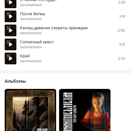
3:39
Vannihelheim
После битвы
3:16
Vannihelheim
Капищ древних секреты хранящие
2:50
Vannihelheim
Солнечный крест
3:51
Vannihelheim
Край
3:34
Vannihelheim
Альбомы