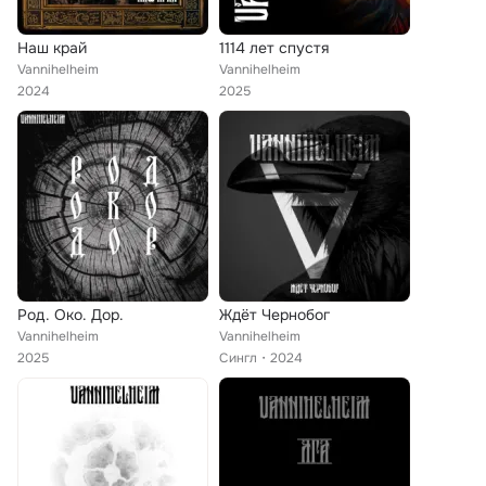
Наш край
1114 лет спустя
Vannihelheim
Vannihelheim
2024
2025
Род. Око. Дор.
Ждёт Чернобог
Vannihelheim
Vannihelheim
2025
Сингл
2024