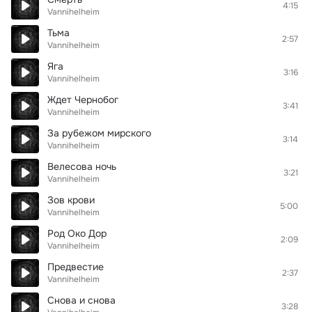
4:15
Vannihelheim
Тьма
2:57
Vannihelheim
Яга
3:16
Vannihelheim
Ждет Чернобог
3:41
Vannihelheim
За рубежом мирского
3:14
Vannihelheim
Велесова ночь
3:21
Vannihelheim
Зов крови
5:00
Vannihelheim
Род Око Дор
2:09
Vannihelheim
Предвестие
2:37
Vannihelheim
Снова и снова
3:28