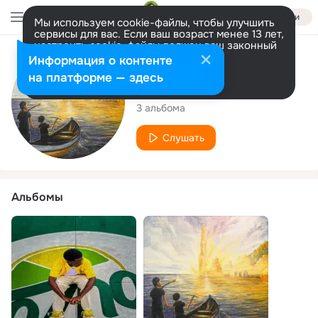
Войти
Мы используем cookie-файлы, чтобы улучшить
сервисы для вас. Если ваш возраст менее 13 лет,
настроить cookie-файлы должен ваш законный
представитель.
Больше информации
Исполнитель
Информация о контенте
Разрешить все
Настроить
на платформе — здесь
La Pépite
3 альбома
Слушать
Альбомы