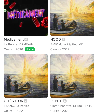
Médicament
HOOD
La Pépite, YIRMEYAH
B-NØM, La Pépite, LVZ
Сингл
2026
Сингл
2022
Новое
CITÉS D'OR
PÉPITE
LAZZIO, La Pépite
Clara Charlotte, Slkrack, La Pépite
Сингл
2022
Сингл
2022