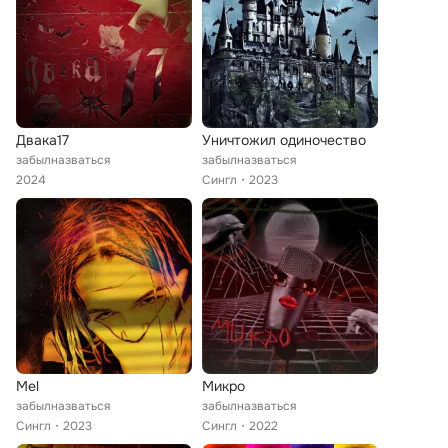
Двака17
Уничтожил одиночество
забылназваться
забылназваться
2024
Сингл
2023
Mel
Микро
забылназваться
забылназваться
Сингл
2023
Сингл
2022