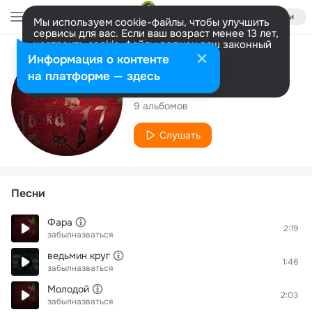
Войти
Мы используем cookie-файлы, чтобы улучшить
сервисы для вас. Если ваш возраст менее 13 лет,
настроить cookie-файлы должен ваш законный
представитель.
Больше информации
Исполнитель
Информация о контенте
Разрешить все
Настроить
на платформе — здесь
забылназваться
9 альбомов
Слушать
Песни
Фара
2:19
забылназваться
ведьмин круг
1:46
забылназваться
Молодой
2:03
забылназваться