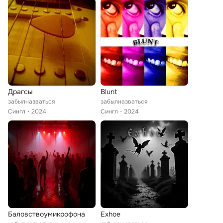
Драгсы
Blunt
забылназваться
забылназваться
Сингл
2024
Сингл
2024
Баловствоумикрофона
Exhoe