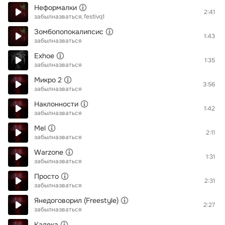
Неформалки
2:41
забылназваться
festivq1
Зомбопопокалипсис
1:43
забылназваться
Exhoe
1:35
забылназваться
Микро 2
3:56
забылназваться
Наклонности
1:42
забылназваться
Mel
2:11
забылназваться
Warzone
1:31
забылназваться
Просто
2:31
забылназваться
Янедоговорил (Freestyle)
2:27
забылназваться
Калека