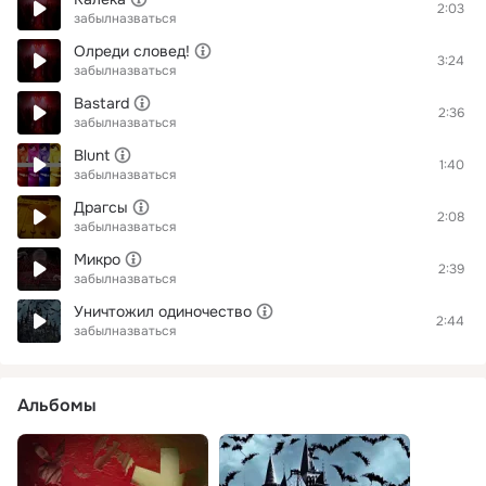
2:03
забылназваться
Олреди словед!
3:24
забылназваться
Bastard
2:36
забылназваться
Blunt
1:40
забылназваться
Драгсы
2:08
забылназваться
Микро
2:39
забылназваться
Уничтожил одиночество
2:44
забылназваться
Альбомы