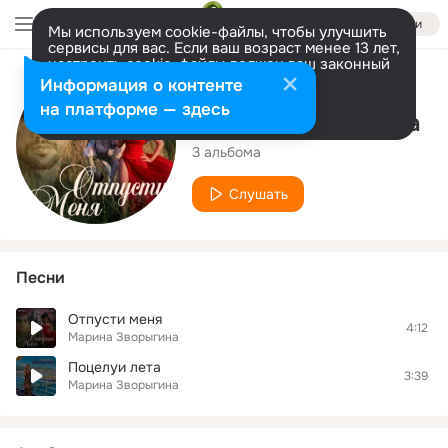
Войти
Мы используем cookie-файлы, чтобы улучшить
сервисы для вас. Если ваш возраст менее 13 лет,
настроить cookie-файлы должен ваш законный
представитель.
Больше информации
Исполнитель
Информация о контенте
Разрешить все
Настроить
на платформе — здесь
Марина Зворыгина
3 альбома
Слушать
Песни
Отпусти меня
4:12
Марина Зворыгина
Поцелуи лета
3:39
Марина Зворыгина