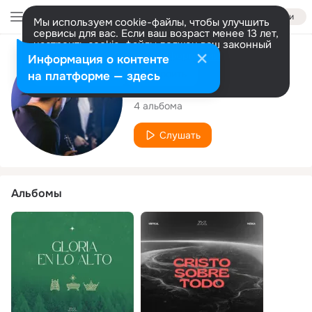
Войти
Мы используем cookie-файлы, чтобы улучшить
сервисы для вас. Если ваш возраст менее 13 лет,
настроить cookie-файлы должен ваш законный
представитель.
Больше информации
Исполнитель
Информация о контенте
Разрешить все
Настроить
на платформе — здесь
Vertical Música
4 альбома
Слушать
Альбомы