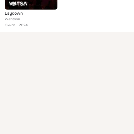
Laydown
Wahtson
Сингл
2024