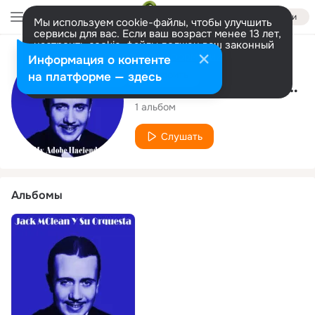
Войти
Мы используем cookie-файлы, чтобы улучшить
сервисы для вас. Если ваш возраст менее 13 лет,
настроить cookie-файлы должен ваш законный
представитель.
Больше информации
Исполнитель
Информация о контенте
Разрешить все
Настроить
на платформе — здесь
Jack MClean Y Su Orquesta
1 альбом
Слушать
Альбомы