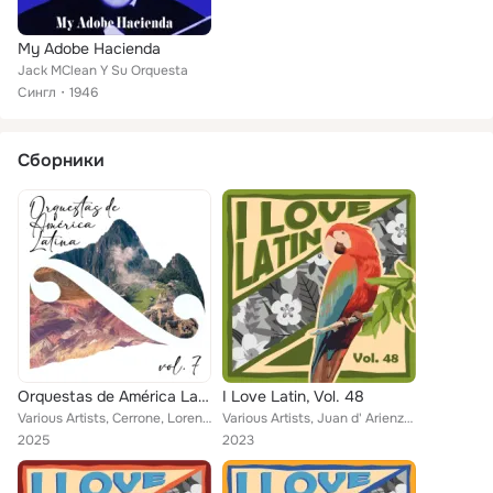
My Adobe Hacienda
Jack MClean Y Su Orquesta
Сингл
1946
Сборники
Orquestas de América Latina, Vol. 7
I Love Latin, Vol. 48
Various Artists, Cerrone, Lorenzo Gonzalez, Sophia Loren Frank DeVol & His Orchestra, Dmitri Timokin & His Orchestra, Wess Johns...
Various Artists, Juan d' Arienzo, Carlos Monteiro De Souza, Ariel Ramírez, Bebu Silvetti, BARBARA Y DICK, Lorenzo Gonzalez, Band...
2025
2023