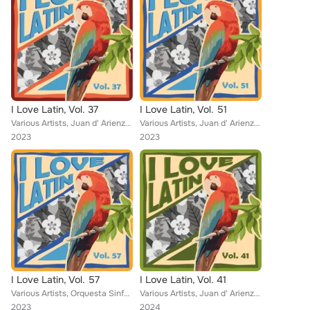
I Love Latin, Vol. 37
I Love Latin, Vol. 51
Various Artists, Juan d' Arienzo, Carlos Monteiro De Souza, Ariel Ramírez, Bebu Silvetti, BARBARA Y DICK, Américo Ceroueira E Se...
Various Artists, Juan d' Arienzo, Luz Marina, Los Xochimilcas, Lucho Zapata, Luis Ovalles y Su Orquesta, Charlo, Leo Soto, Johnn...
2023
2023
I Love Latin, Vol. 57
I Love Latin, Vol. 41
Various Artists, Orquesta Sinfonica NBC, Carlos Monteiro De Souza, Mariano Mores Y Su Gran Orquesta Lírica Popular, Margot Loyol...
Various Artists, Juan d' Arienzo, Carlos Monteiro De Souza, Ariel Ramírez, Bebu Silvetti, Lorenzo Barbero Y Su Orquesta De La Ar...
2023
2024