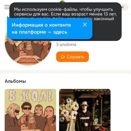
Войти
Мы используем cookie-файлы, чтобы улучшить
сервисы для вас. Если ваш возраст менее 13 лет,
настроить cookie-файлы должен ваш законный
представитель.
Больше информации
Исполнитель
Информация о контенте
Разрешить все
Настроить
на платформе — здесь
A-Key
3 альбома
Слушать
Альбомы