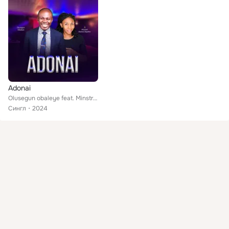
Adonai
Olusegun obaleye feat. Minstrel Bukola Stephen
Сингл
2024