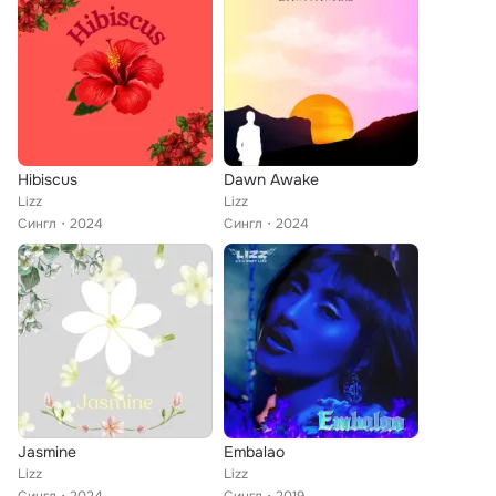
Hibiscus
Dawn Awake
Lizz
Lizz
Сингл
2024
Сингл
2024
Jasmine
Embalao
Lizz
Lizz