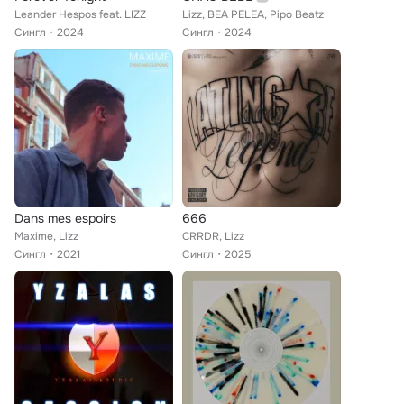
Leander Hespos feat. LIZZ
Lizz, BEA PELEA, Pipo Beatz
Сингл
2024
Сингл
2024
Dans mes espoirs
666
Maxime, Lizz
CRRDR, Lizz
Сингл
2021
Сингл
2025