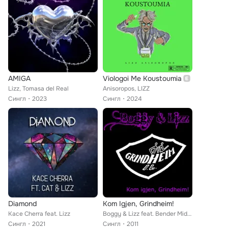
AMIGA
Viologoi Me Koustoumia
Lizz, Tomasa del Real
Anisoropos, LIZZ
Сингл
2023
Сингл
2024
Diamond
Kom Igjen, Grindheim!
Kace Cherra feat. Lizz
Boggy & Lizz feat. Bender Midiman, Jonkis
Сингл
2021
Сингл
2011