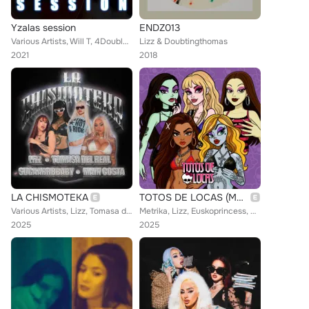
Yzalas session
ENDZ013
Various Artists, Will T, 4Double3, Lizz, CZG, Jahman, Egamez, Boombam, TiFLO, Gazer, Cam's, Toxiic
Lizz & Doubtingthomas
2021
2018
LA CHISMOTEKA
TOTOS DE LOCAS (Monster High Version)
Various Artists, Lizz, Tomasa del Real, SUGAARRBBABY, MAIN COSTA
Metrika, Lizz, Euskoprincess, Kristina
2025
2025