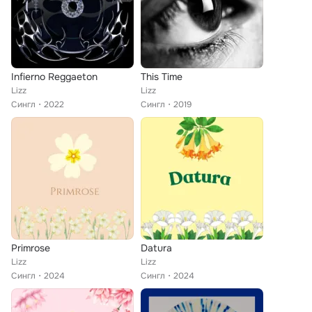
Infierno Reggaeton
This Time
Lizz
Lizz
Сингл
2022
Сингл
2019
Primrose
Datura
Lizz
Lizz
Сингл
2024
Сингл
2024