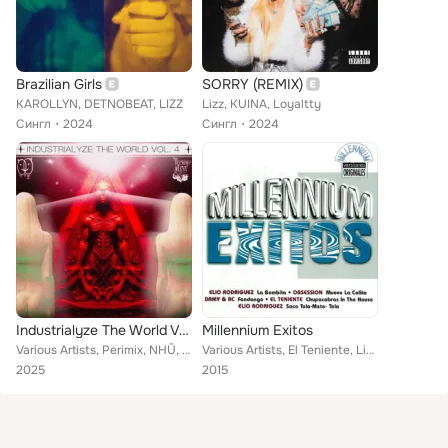
Brazilian Girls
SORRY (REMIX)
KAROLLYN, DETNOBEAT, LIZZ
Lizz, KUINA, Loyaltty
Сингл
2024
Сингл
2024
Industrialyze The World Vol.4
Millennium Exitos
Various Artists, Perimix, NHŪ, RemPhase, Not Your Mind, Cosmic Assault, Lucas Jaaber, Gabriele De Maria, MGS, Enrico Curti, THE ...
Various Artists, El Teniente, Lizz, Damy & Ac, Elio Rodriguez, Obsession
2025
2015