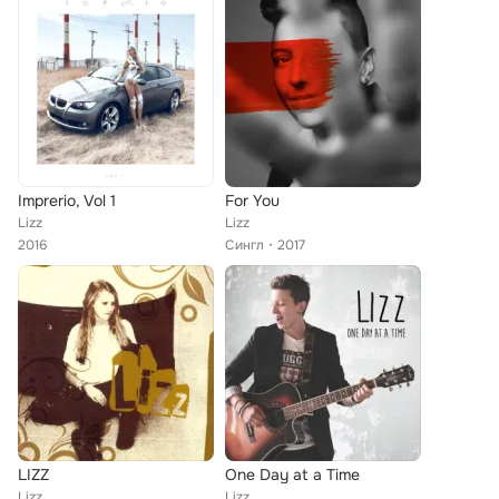
Imprerio, Vol 1
For You
Lizz
Lizz
2016
Сингл
2017
LIZZ
One Day at a Time
Lizz
Lizz