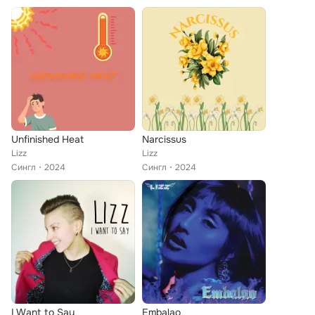
Unfinished Heat
Narcissus
Lizz
Lizz
Сингл
2024
Сингл
2024
I Want to Say
Embalao