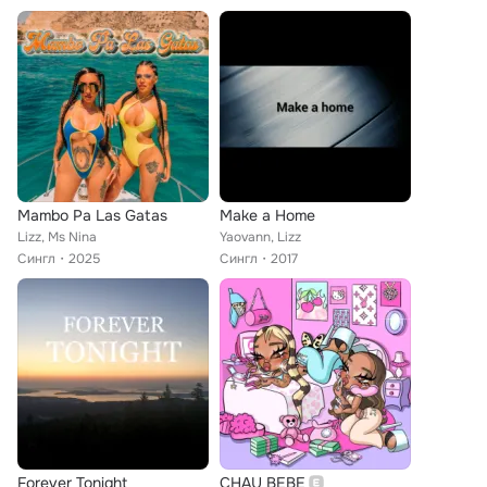
Mambo Pa Las Gatas
Make a Home
Lizz, Ms Nina
Yaovann, Lizz
Сингл
2025
Сингл
2017
Forever Tonight
CHAU BEBE