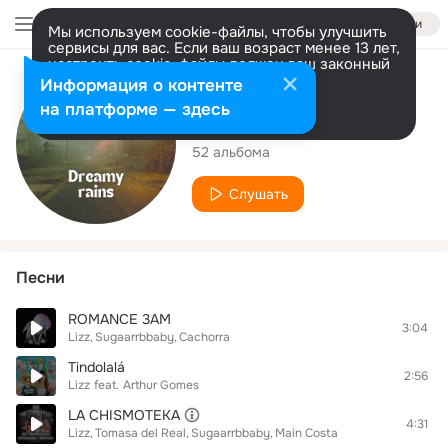
Войти
Мы используем cookie-файлы, чтобы улучшить
сервисы для вас. Если ваш возраст менее 13 лет,
настроить cookie-файлы должен ваш законный
представитель.
Больше информации
Исполнитель
Информация о контенте
Разрешить все
Настроить
на платформе — здесь
Lizz
52 альбома
Слушать
Песни
ROMANCE 3AM
3:04
Lizz
Sugaarrbbaby
Cachorra
Tindolalá
2:56
Lizz
feat.
Arthur Gomes
LA CHISMOTEKA
4:31
Lizz
Tomasa del Real
Sugaarrbbaby
Main Costa