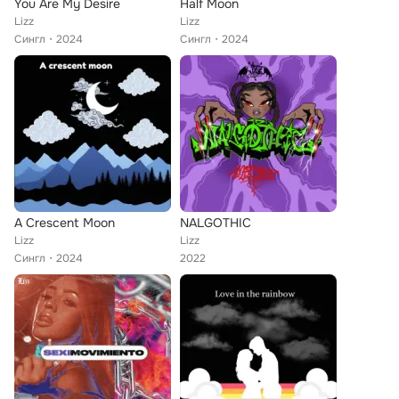
You Are My Desire
Half Moon
Lizz
Lizz
Сингл
2024
Сингл
2024
A Crescent Moon
NALGOTHIC
Lizz
Lizz
Сингл
2024
2022