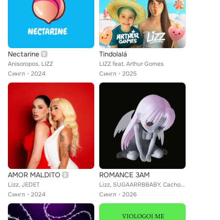
Nectarine
Tindolalá
Anisoropos, LIZZ
LIZZ feat. Arthur Gomes
Сингл
2024
Сингл
2025
AMOR MALDITO
ROMANCE 3AM
Lizz, JEDET
Lizz, SUGAARRBBABY, Cachorra
Сингл
2024
Сингл
2026