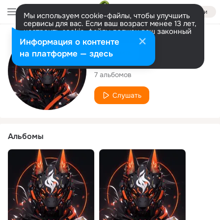
Войти
Мы используем cookie-файлы, чтобы улучшить
сервисы для вас. Если ваш возраст менее 13 лет,
настроить cookie-файлы должен ваш законный
представитель.
Больше информации
Исполнитель
Информация о контенте
Разрешить все
Настроить
на платформе — здесь
Happy RôD
7 альбомов
Слушать
Альбомы