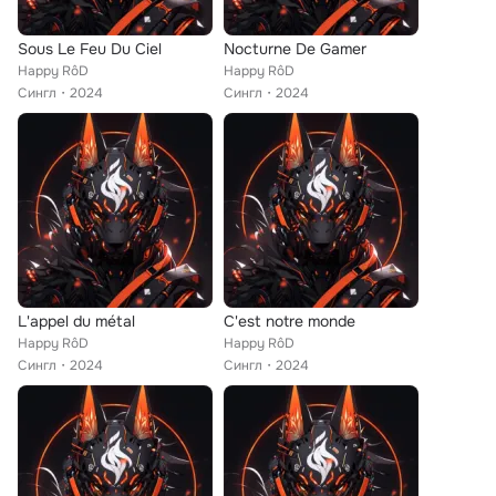
Sous Le Feu Du Ciel
Nocturne De Gamer
Happy RôD
Happy RôD
Сингл
2024
Сингл
2024
L'appel du métal
C'est notre monde
Happy RôD
Happy RôD
Сингл
2024
Сингл
2024