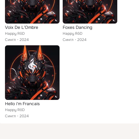
Voix De L'Ombre
Foxes Dancing
Happy RôD
Happy RôD
Сингл
2024
Сингл
2024
Hello i'm Francais
Happy RôD
Сингл
2024