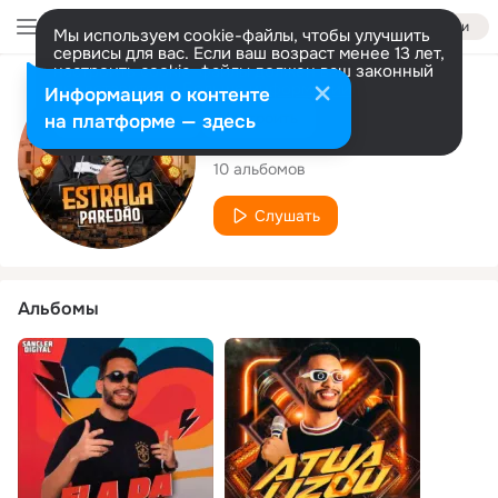
Войти
Мы используем cookie-файлы, чтобы улучшить
сервисы для вас. Если ваш возраст менее 13 лет,
настроить cookie-файлы должен ваш законный
представитель.
Больше информации
Исполнитель
Информация о контенте
Разрешить все
Настроить
на платформе — здесь
Gleydson Almeida
10 альбомов
Слушать
Альбомы