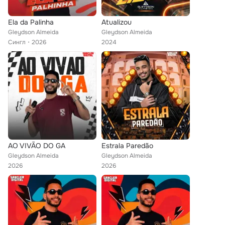
Ela da Palinha
Atualizou
Gleydson Almeida
Gleydson Almeida
Сингл
2026
2024
AO VIVÃO DO GA
Estrala Paredão
Gleydson Almeida
Gleydson Almeida
2026
2026