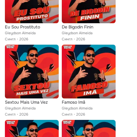
Eu Sou Prostituto
De Bigodin Finin
Gleydson Almeida
Gleydson Almeida
Сингл
2026
Сингл
2026
Sextou Mais Uma Vez
Famoso Imã
Gleydson Almeida
Gleydson Almeida
Сингл
2026
Сингл
2026