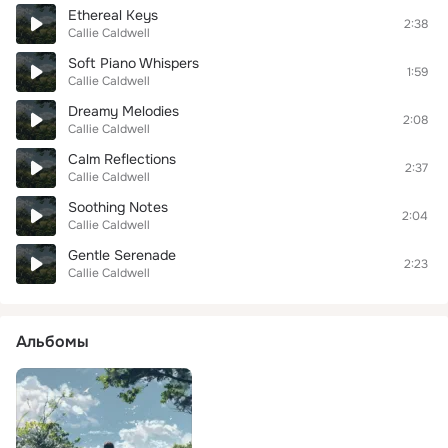
Ethereal Keys
2:38
Callie Caldwell
Soft Piano Whispers
1:59
Callie Caldwell
Dreamy Melodies
2:08
Callie Caldwell
Calm Reflections
2:37
Callie Caldwell
Soothing Notes
2:04
Callie Caldwell
Gentle Serenade
2:23
Callie Caldwell
Альбомы