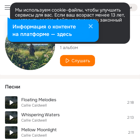
Войти
Мы используем cookie-файлы, чтобы улучшить
сервисы для вас. Если ваш возраст менее 13 лет,
настроить cookie-файлы должен ваш законный
представитель.
Больше информации
Исполнитель
Информация о контенте
Разрешить все
Настроить
на платформе — здесь
Callie Caldwell
1 альбом
Слушать
Песни
Floating Melodies
2:18
Callie Caldwell
Whispering Waters
2:13
Callie Caldwell
Mellow Moonlight
2:11
Callie Caldwell