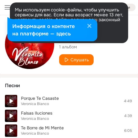
Войти
Мы используем cookie-файлы, чтобы улучшить
сервисы для вас. Если ваш возраст менее 13 лет,
настроить cookie-файлы должен ваш законный
представитель.
Больше информации
Исполнитель
Информация о контенте
Разрешить все
Настроить
на платформе — здесь
Veronica Blanco
1 альбом
Слушать
Песни
Porque Te Casaste
4:49
Veronica Blanco
Falsas Iluciones
4:39
Veronica Blanco
Te Borre de Mi Mente
6:05
Veronica Blanco