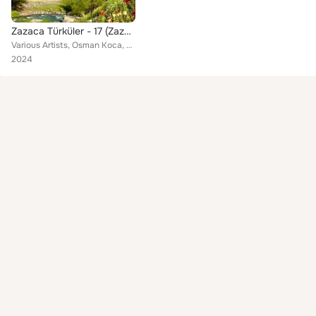
Zazaca Türküler - 17 (Zaza Halk Aşıkları)
Various Artists, Osman Koca, Xal Rıza, Zaza Üzeyir İnce, Aksaray Ekecikli Zaza Dayı, Sarmallı Zaza Rafet
2024