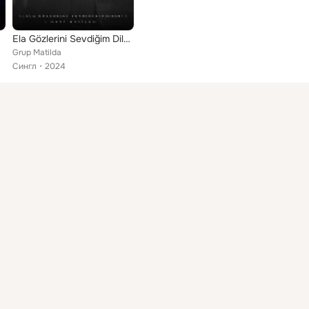
Ela Gözlerini Sevdiğim Dilber
Grup Matilda
Сингл
2024