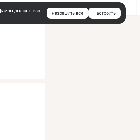
Помощь
Войти
й
e-файлы должен ваш
Разрешить все
Настроить
Правая
колонка