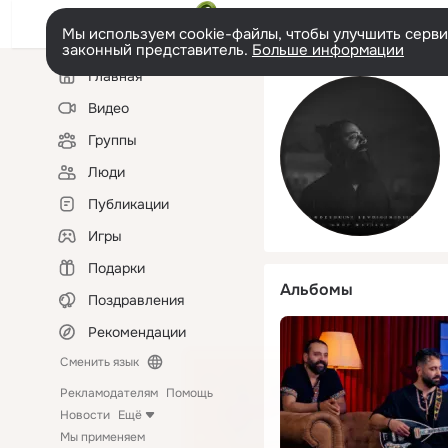
Мы используем cookie-файлы, чтобы улучшить сервис
законный представитель.
Больше информации
Левая
Главная
колонка
Видео
Группы
Люди
Публикации
Игры
Подарки
Альбомы
Поздравления
Рекомендации
Сменить язык
Рекламодателям
Помощь
Новости
Ещё
Мы применяем