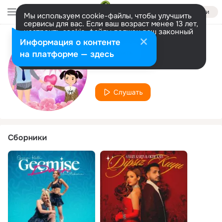
Войти
Мы используем cookie-файлы, чтобы улучшить
сервисы для вас. Если ваш возраст менее 13 лет,
настроить cookie-файлы должен ваш законный
представитель.
Больше информации
Информация о контенте
Исполнитель
Разрешить все
Настроить
на платформе — здесь
Gamze Karta
Слушать
Сборники