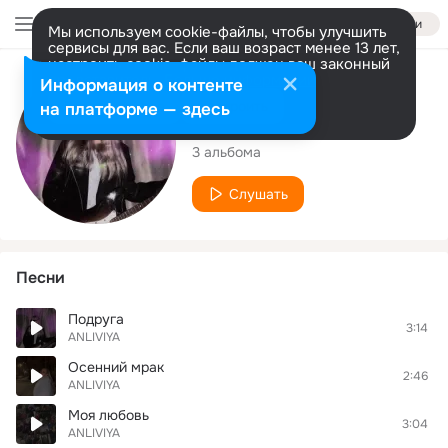
Войти
Мы используем cookie-файлы, чтобы улучшить
сервисы для вас. Если ваш возраст менее 13 лет,
настроить cookie-файлы должен ваш законный
представитель.
Больше информации
Исполнитель
Информация о контенте
Разрешить все
Настроить
на платформе — здесь
ANLIVIYA
3 альбома
Слушать
Песни
Подруга
3:14
ANLIVIYA
Осенний мрак
2:46
ANLIVIYA
Моя любовь
3:04
ANLIVIYA