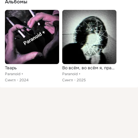
Альбомы
Тварь
Во всём, во всём я, право, виноват...
Paranoid +
Paranoid +
Сингл
2024
Сингл
2025