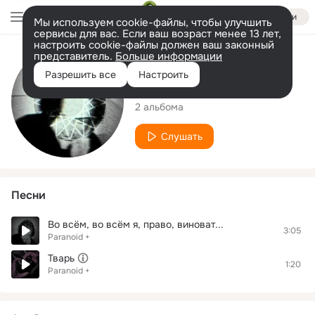
Войти
Мы используем cookie-файлы, чтобы улучшить
сервисы для вас. Если ваш возраст менее 13 лет,
настроить cookie-файлы должен ваш законный
представитель.
Больше информации
Исполнитель
Разрешить все
Настроить
Paranoid +
2 альбома
Слушать
Песни
Во всём, во всём я, право, виноват...
3:05
Paranoid +
Тварь
1:20
Paranoid +