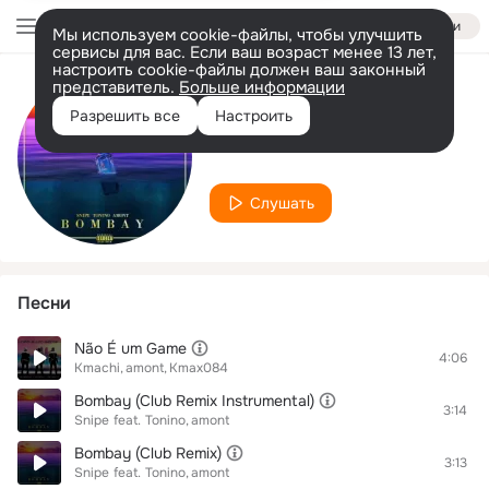
Войти
Мы используем cookie-файлы, чтобы улучшить
сервисы для вас. Если ваш возраст менее 13 лет,
настроить cookie-файлы должен ваш законный
представитель.
Больше информации
Исполнитель
Разрешить все
Настроить
amont
Слушать
Песни
Não É um Game
4:06
Kmachi
amont
Kmax084
Bombay (Club Remix Instrumental)
3:14
Snipe
feat.
Tonino
amont
Bombay (Club Remix)
3:13
Snipe
feat.
Tonino
amont