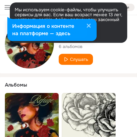
Войти
Мы используем cookie-файлы, чтобы улучшить
сервисы для вас. Если ваш возраст менее 13 лет,
настроить cookie-файлы должен ваш законный
представитель.
Больше информации
Исполнитель
Информация о контенте
Разрешить все
Настроить
на платформе — здесь
Brianna McGeehan
6 альбомов
Слушать
Альбомы