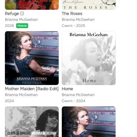
Refuge
The Roses
Brianna McGeehan
Brianna McGeehan
2026
Сингл
2025
Новое
Mother Maiden [Radio Edit]
Home
Brianna McGeehan
Brianna McGeehan
2024
Сингл
2024