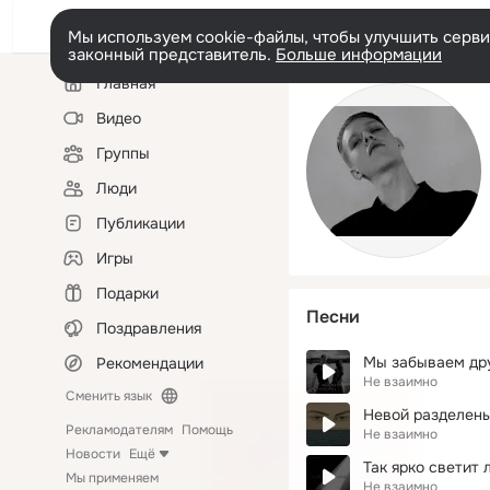
Мы используем cookie-файлы, чтобы улучшить сервис
законный представитель.
Больше информации
Левая
Главная
колонка
Видео
Группы
Люди
Публикации
Игры
Подарки
Песни
Поздравления
Мы забываем дру
Рекомендации
Не взаимно
Сменить язык
Невой разделен
Рекламодателям
Помощь
Не взаимно
Новости
Ещё
Так ярко светит 
Мы применяем
Не взаимно