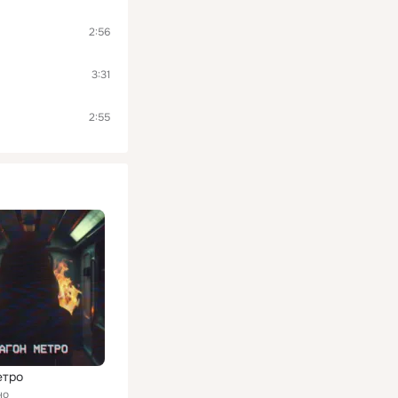
2:56
3:31
2:55
етро
но