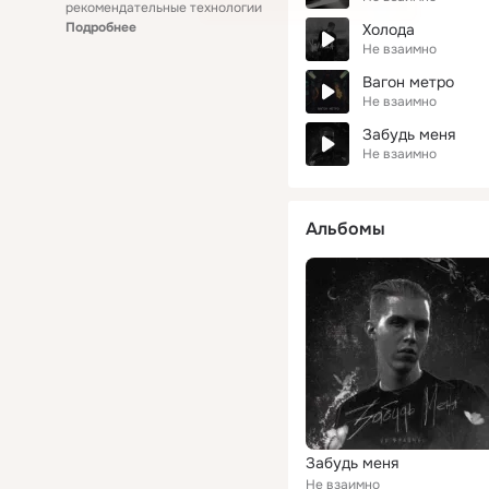
рекомендательные технологии
Подробнее
Холода
Не взаимно
Вагон метро
Не взаимно
Забудь меня
Не взаимно
Альбомы
Забудь меня
Не взаимно