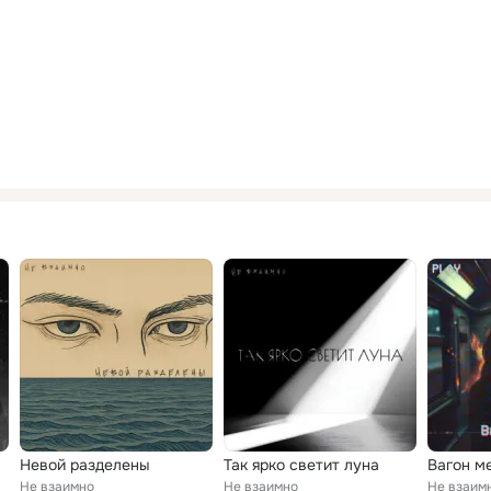
Невой разделены
Так ярко светит луна
Вагон м
Не взаимно
Не взаимно
Не взаим