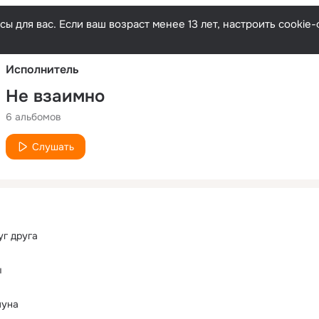
Русски
ы для вас. Если ваш возраст менее 13 лет, настроить cooki
Исполнитель
Не взаимно
6 альбомов
Слушать
г друга
ы
луна