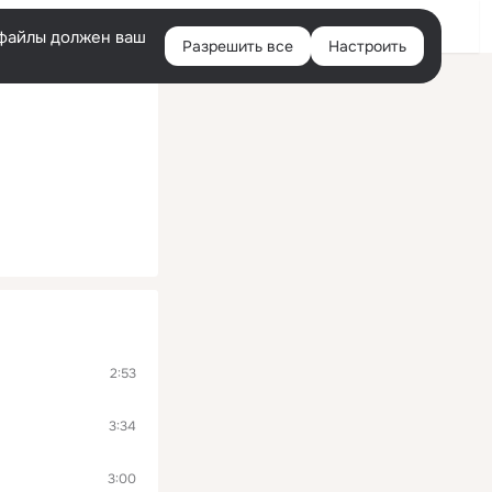
Помощь
Войти
й
e-файлы должен ваш
Разрешить все
Настроить
Правая
колонка
2:53
3:34
3:00